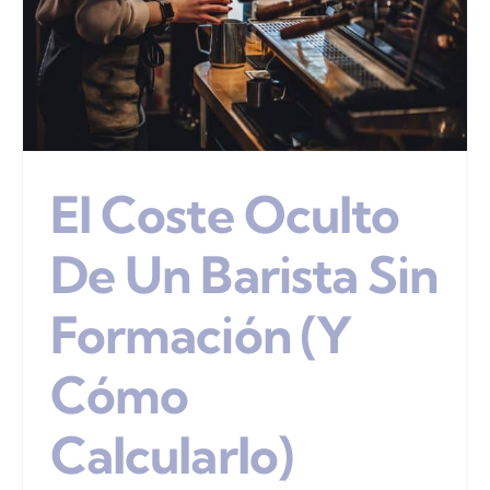
El Coste Oculto
De Un Barista Sin
Formación (y
Cómo
Calcularlo)