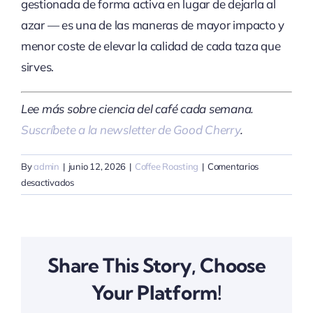
gestionada de forma activa en lugar de dejarla al
azar — es una de las maneras de mayor impacto y
menor coste de elevar la calidad de cada taza que
sirves.
Lee más sobre ciencia del café cada semana.
Suscríbete a la newsletter de Good Cherry
.
By
admin
|
junio 12, 2026
|
Coffee Roasting
|
Comentarios
en
desactivados
Por
qué
el
tueste
Share This Story, Choose
reciente
cambia
Your Platform!
el
sabor: