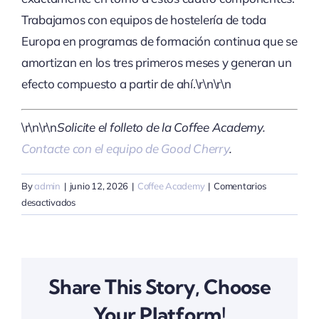
Trabajamos con equipos de hostelería de toda
Europa en programas de formación continua que se
amortizan en los tres primeros meses y generan un
efecto compuesto a partir de ahí.\r\n\r\n
\r\n\r\n
Solicite el folleto de la Coffee Academy.
Contacte con el equipo de Good Cherry
.
By
admin
|
junio 12, 2026
|
Coffee Academy
|
Comentarios
en
desactivados
El
coste
oculto
de
Share This Story, Choose
un
barista
Your Platform!
sin