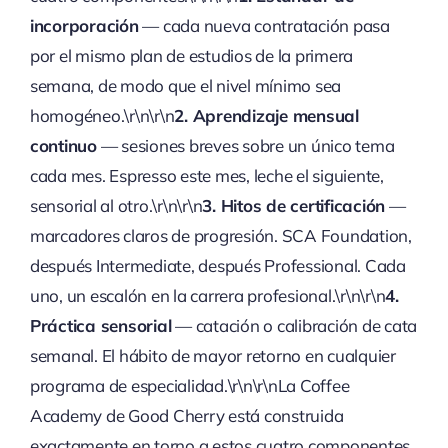
incorporación
— cada nueva contratación pasa
por el mismo plan de estudios de la primera
semana, de modo que el nivel mínimo sea
homogéneo.\r\n\r\n
2. Aprendizaje mensual
continuo
— sesiones breves sobre un único tema
cada mes. Espresso este mes, leche el siguiente,
sensorial al otro.\r\n\r\n
3. Hitos de certificación
—
marcadores claros de progresión. SCA Foundation,
después Intermediate, después Professional. Cada
uno, un escalón en la carrera profesional.\r\n\r\n
4.
Práctica sensorial
— catación o calibración de cata
semanal. El hábito de mayor retorno en cualquier
programa de especialidad.\r\n\r\nLa Coffee
Academy de Good Cherry está construida
exactamente en torno a estos cuatro componentes.