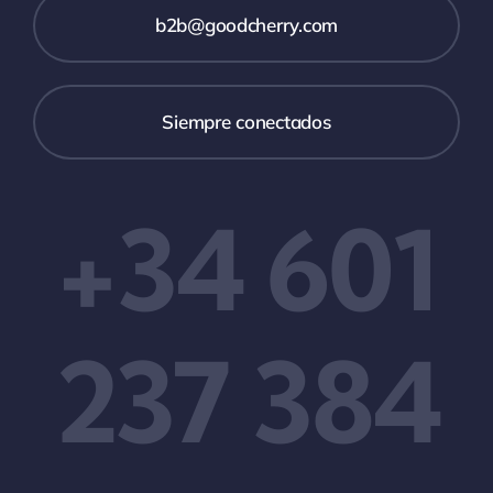
b2b@goodcherry.com
Siempre conectados
+34 601
237 384