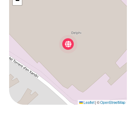
−
Leaflet
|
©
OpenStreetMap