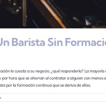
Un Barista Sin Formac
rmación le cuesta a su negocio, ¿qué respondería? La mayoría 
por hora que se ahorran al contratar a alguien con menos exp
sta por la formación continua que se deriva de ellas.
en
s
El