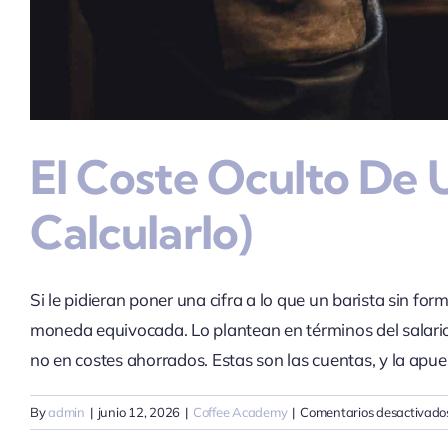
El Coste Oculto De 
Calcularlo)
Si le pidieran poner una cifra a lo que un barista sin fo
moneda equivocada. Lo plantean en términos del salario 
no en costes ahorrados. Estas son las cuentas, y la apue
By
admin
|
junio 12, 2026
|
Coffee Academy
|
Comentarios desactivado