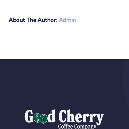
tu
margen
lo
About The Author:
Admin
sigue)