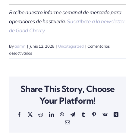
Recibe nuestro informe semanal de mercado para
operadores de hostelería.
Suscríbete a la newsletter
de Good Cherry
.
By
admin
|
junio 12, 2026
|
Uncategorized
|
Comentarios
en
desactivados
Cómo
funciona
realmente
el
Share This Story, Choose
precio
del
Your Platform!
mercado
C
Facebook
X
Reddit
LinkedIn
WhatsApp
Telegram
Tumblr
Pinterest
Vk
Xing
(y
por
Email
qué