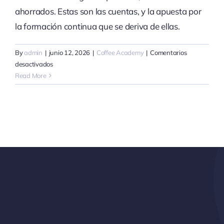
ahorrados. Estas son las cuentas, y la apuesta por
la formación continua que se deriva de ellas.
By
admin
|
junio 12, 2026
|
Coffee Academy
|
Comentarios
en
desactivados
El
Read More
coste
oculto
de
un
barista
sin
formación
(y
cómo
calcularlo)