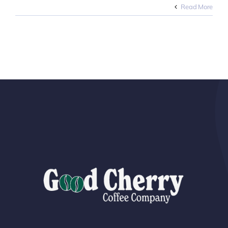
التكلفة
Read More
الخفية
للباريستا
غير
المدرَّب
(وكيفية
حسابها)
مغلقة