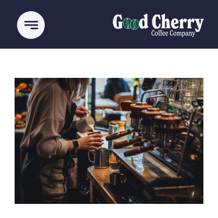
Ski
t
conten