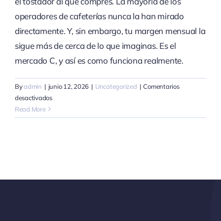
el tostador al que compres. La mayoría de los
operadores de cafeterías nunca la han mirado
directamente. Y, sin embargo, tu margen mensual la
sigue más de cerca de lo que imaginas. Es el
mercado C, y así es como funciona realmente.
By
admin
|
junio 12, 2026
|
Uncategorized
|
Comentarios
en
desactivados
Cómo
Read More
funciona
realmente
el
precio
del
mercado
C
(y
por