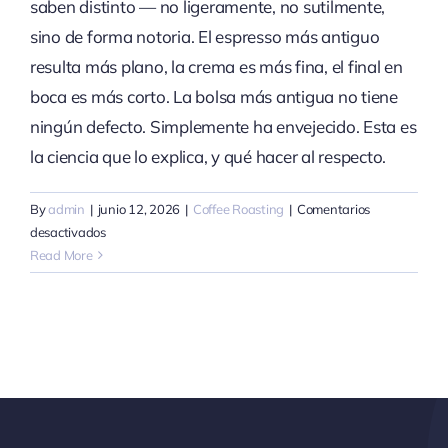
saben distinto — no ligeramente, no sutilmente,
sino de forma notoria. El espresso más antiguo
resulta más plano, la crema es más fina, el final en
boca es más corto. La bolsa más antigua no tiene
ningún defecto. Simplemente ha envejecido. Esta es
la ciencia que lo explica, y qué hacer al respecto.
By
admin
|
junio 12, 2026
|
Coffee Roasting
|
Comentarios
en
desactivados
Por
Read More
qué
el
tueste
reciente
cambia
el
sabor:
la