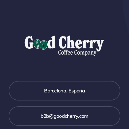
ciencia
que
puedes
aplicar
Barcelona, España
b2b@goodcherry.com