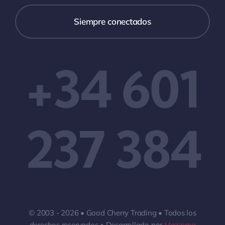
Siempre conectados
+34 601
237 384
© 2003 - 2026 • Good Cherry Trading • Todos los
derechos reservados • Desarrollado por
Mazzima