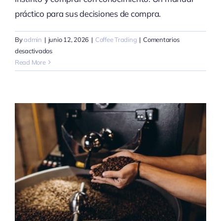
práctico para sus decisiones de compra.
By
admin
|
junio 12, 2026
|
Coffee Trading
|
Comentarios
en
desactivados
Etiopía:
Read More
guía
del
comprador
para
Yirgacheffe,
Sidamo
y
Harrar