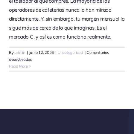
el tostador al que compres. La mayoría de los
operadores de cafeterías nunca la han mirado
directamente. Y, sin embargo, tu margen mensual la
sigue más de cerca de lo que imaginas. Es el
mercado C, y así es como funciona realmente.
By
admin
|
junio 12, 2026
|
Uncategorized
|
Comentarios
en
desactivados
Cómo
Read More
funciona
realmente
el
precio
del
mercado
C
(y
por