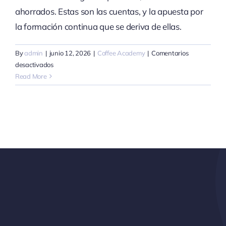
ahorrados. Estas son las cuentas, y la apuesta por
la formación continua que se deriva de ellas.
By
admin
|
junio 12, 2026
|
Coffee Academy
|
Comentarios
en
desactivados
El
Read More
coste
oculto
de
un
barista
sin
formación
(y
cómo
calcularlo)