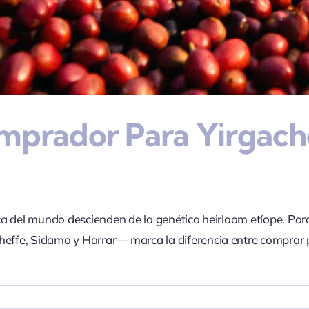
omprador Para Yirgach
bica del mundo descienden de la genética heirloom etíope. Par
cheffe, Sidamo y Harrar— marca la diferencia entre comprar
en