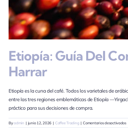
Etiopía: Guía Del C
Harrar
Etiopía es la cuna del café. Todos los varietales de ará
entre las tres regiones emblemáticas de Etiopía —Yirga
práctico para sus decisiones de compra.
By
admin
|
junio 12, 2026
|
Coffee Trading
|
Comentarios desactivados