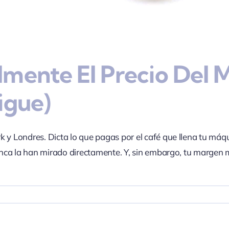
mente El Precio Del M
igue)
 Londres. Dicta lo que pagas por el café que llena tu máqui
nca la han mirado directamente. Y, sin embargo, tu margen m
en
Cómo
unciona
ealmente