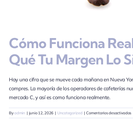
Cómo Funciona Real
Qué Tu Margen Lo S
Hay una cifra que se mueve cada mañana en Nueva York y
compres. La mayoría de los operadores de cafeterías nu
mercado C, y así es como funciona realmente.
By
admin
|
junio 12, 2026
|
Uncategorized
|
Comentarios desactivados
f
r