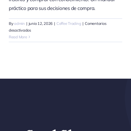
práctico para sus decisiones de compra.
By
admin
|
junio 12, 2026
|
Coffee Trading
|
Comentarios
en
desactivados
Etiopía:
Read More
guía
del
comprador
para
Yirgacheffe,
Sidamo
y
Harrar