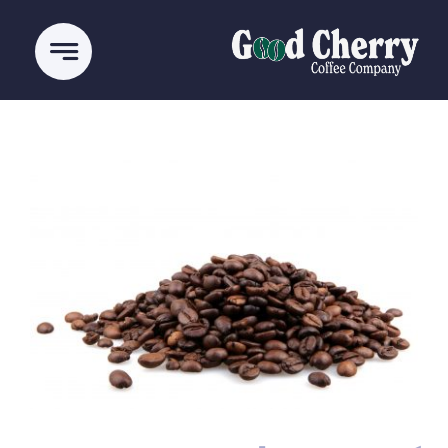
Ski
t
conten