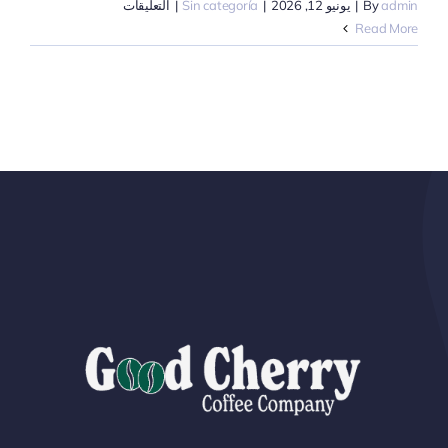
على
admin
By
|
يونيو 12, 2026
|
Sin categoría
|
التعليقات
كيف
Read More
يعمل
سعر
سوق
C-
Market
فعلياً
(ولماذا
يتبعه
هامش
ربحك)
مغلقة