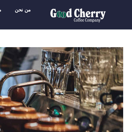
Ski
من نحن
م
t
conten