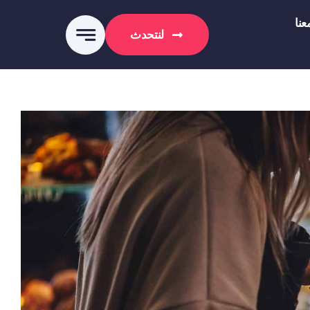
نا
لنتحدث