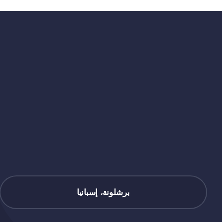
(وكيفية
حسابها)
مغلقة
برشلونة، إسبانيا