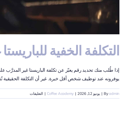
التكلفة الخفية للباريستا 
إذا طُلب منك تحديد رقم يعبّر عن تكلفة الباريستا غير المدرَّب
يوفرونه عند توظيف شخص أقل خبرة. غير أن التكلفة الحقيقية تُقاس
على
admin
By
|
يونيو 12, 2026
|
Coffee Academy
|
التعليقات
التكلفة
الخفية
للباريستا
غير
المدرَّب