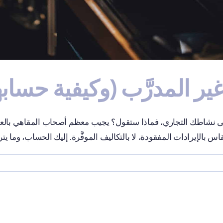
غير المدرَّب (وكيفية حسابه
 على نشاطك التجاري، فماذا ستقول؟ يجيب معظم أصحاب المقاهي بالعمل
 بالإيرادات المفقودة، لا بالتكاليف الموفَّرة. إليك الحساب، وما ي