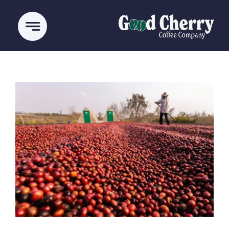
Ski
t
conten