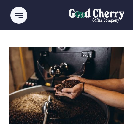
Ski
t
conten