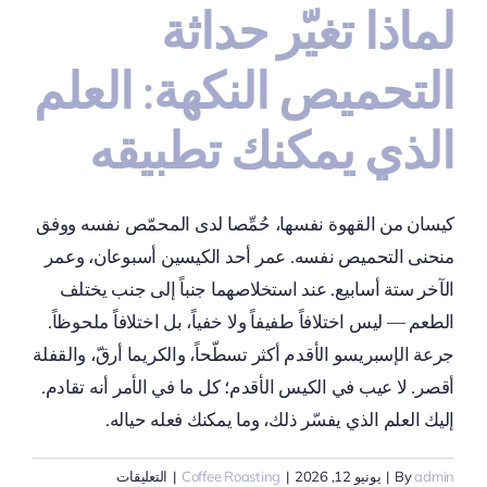
لماذا تغيّر حداثة
التحميص النكهة: العلم
الذي يمكنك تطبيقه
كيسان من القهوة نفسها، حُمِّصا لدى المحمّص نفسه ووفق
منحنى التحميص نفسه. عمر أحد الكيسين أسبوعان، وعمر
الآخر ستة أسابيع. عند استخلاصهما جنباً إلى جنب يختلف
الطعم — ليس اختلافاً طفيفاً ولا خفياً، بل اختلافاً ملحوظاً.
جرعة الإسبريسو الأقدم أكثر تسطّحاً، والكريما أرقّ، والقفلة
أقصر. لا عيب في الكيس الأقدم؛ كل ما في الأمر أنه تقادم.
إليك العلم الذي يفسّر ذلك، وما يمكنك فعله حياله.
على
admin
By
|
يونيو 12, 2026
|
Coffee Roasting
|
التعليقات