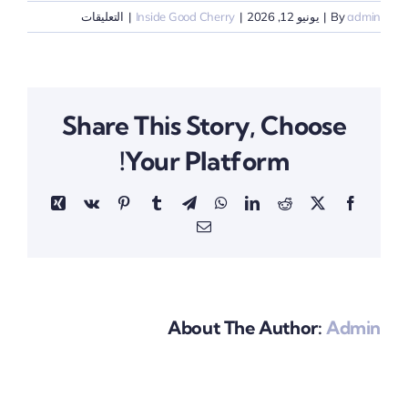
على
admin
By
|
يونيو 12, 2026
|
Inside Good Cherry
|
التعليقات
لماذا
أنشأنا
Good
Cherry:
Share This Story, Choose
أطروحة
المركزية
Your Platform!
مغلقة
Xing
Vk
Pinterest
Tumblr
Telegram
WhatsApp
LinkedIn
Reddit
Facebook
X
Email
About The Author:
Admin