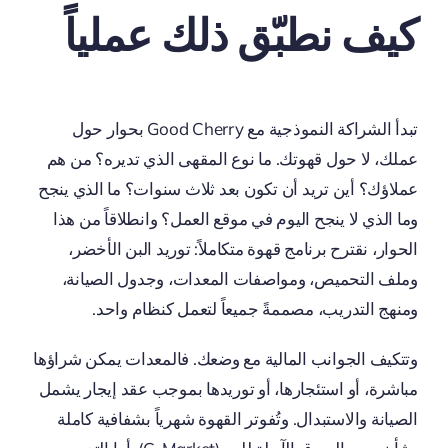
كيف نطبّق ذلك عملياً
تبدأ الشراكة النموذجية مع Good Cherry بحوار حول
عملك، لا حول قهوتك. ما نوع المقهى الذي تديره؟ من هم
عملاؤك؟ أين تريد أن تكون بعد ثلاث سنوات؟ ما الذي ينجح
وما الذي لا ينجح اليوم في موقع العمل؟ وانطلاقاً من هذا
الحوار، نقترح برنامج قهوة متكاملاً: توريد البن الأخضر،
وملف التحميص، ومواصفات المعدات، وجدول الصيانة،
ومنهج التدريب، مصممةً جميعاً لتعمل كنظام واحد.
وتتكيف الجوانب المالية مع وضعك. فالمعدات يمكن شراؤها
مباشرة، أو استئجارها، أو توريدها بموجب عقد إيجار يشمل
الصيانة والاستبدال. وتُفوتر القهوة شهرياً بشفافية كاملة