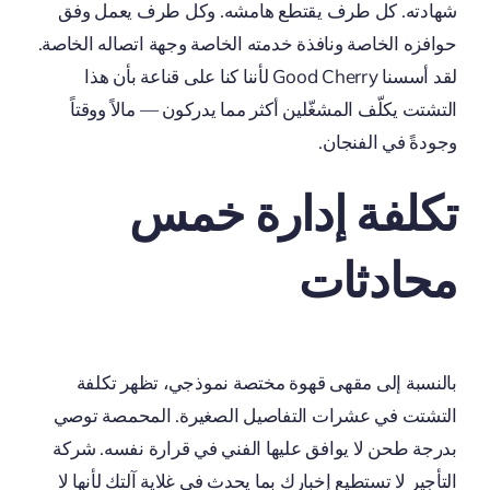
شهادته. كل طرف يقتطع هامشه. وكل طرف يعمل وفق
حوافزه الخاصة ونافذة خدمته الخاصة وجهة اتصاله الخاصة.
لقد أسسنا Good Cherry لأننا كنا على قناعة بأن هذا
التشتت يكلّف المشغّلين أكثر مما يدركون — مالاً ووقتاً
وجودةً في الفنجان.
تكلفة إدارة خمس
محادثات
بالنسبة إلى مقهى قهوة مختصة نموذجي، تظهر تكلفة
التشتت في عشرات التفاصيل الصغيرة. المحمصة توصي
بدرجة طحن لا يوافق عليها الفني في قرارة نفسه. شركة
التأجير لا تستطيع إخبارك بما يحدث في غلاية آلتك لأنها لا