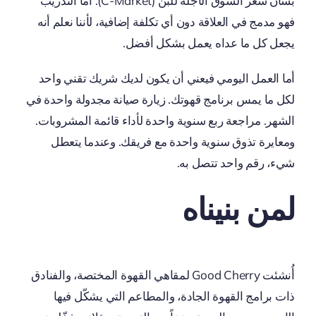
بشأن سعر السوق الآجلة للبن (C-Market). أما التدريب
فهو مدمج في العلاقة دون أي تكلفة إضافية، لأننا نعلم أنه
يجعل كل ما عداه يعمل بشكل أفضل.
أما العمل اليومي فيعني أن يكون لديك شريك تقني واحد
لكل ما يمس برنامج قهوتك. زيارة صيانة مجدولة واحدة في
الشهر. مراجعة ربع سنوية واحدة لأداء قائمة المشروبات.
ومعايرة تذوق سنوية واحدة مع فريقك. وعندما يتعطل
شيء، رقم واحد تتصل به.
لمن بنيناه
أُنشئت Good Cherry لمقاهي القهوة المختصة، والفنادق
ذات برامج القهوة الجادة، والمطاعم التي يشكّل فيها