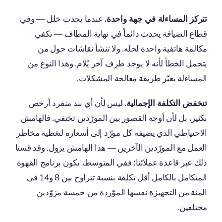
تتركز المساءلة في جهة واحدة.
عندما يحدث خلل — وفي
قطاع الضيافة يحدث دائماً في نهاية المطاف — تكفي
مكالمة هاتفية واحدة لحله. ولا تنشأ نقاشات حول من
يتحمل الخطأ لأنه لا يوجد طرف آخر يُلام. وهذا النوع من
المساءلة يغيّر طريقة معالجة المشكلات.
تنخفض التكلفة الإجمالية.
ليس لأن أي بند منفرد أرخص
بكثير، بل لأن أوجه القصور بين المورّدين تختفي. فالهامش
الاحتياطي الذي يضيفه كل مورّد إلى أسعاره لتغطية مخاطر
العمل مع المورّدين الآخرين — هذا الهامش يزول. وقد قسنا
ذلك عبر قاعدة عملائنا؛ ففي المتوسط، يكون برنامج القهوة
المتكامل بالكامل أقل تكلفة بنسبة تتراوح بين 8 و14 في
المئة من التجهيزة نفسها الموّردة من خمسة مزوّدين
مختلفين.