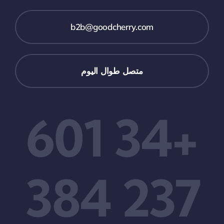
b2b@goodcherry.com
متصل طوال اليوم
+34 601
237 384