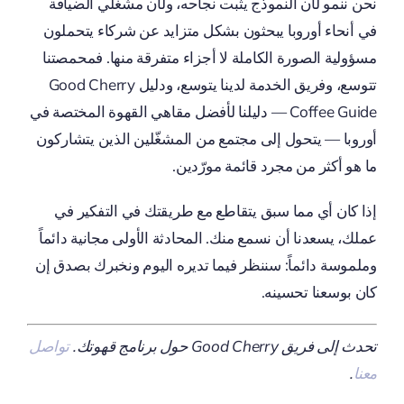
نحن ننمو لأن النموذج يثبت نجاحه، ولأن مشغّلي الضيافة
في أنحاء أوروبا يبحثون بشكل متزايد عن شركاء يتحملون
مسؤولية الصورة الكاملة لا أجزاء متفرقة منها. فمحمصتنا
تتوسع، وفريق الخدمة لدينا يتوسع، ودليل Good Cherry
Coffee Guide — دليلنا لأفضل مقاهي القهوة المختصة في
أوروبا — يتحول إلى مجتمع من المشغّلين الذين يتشاركون
ما هو أكثر من مجرد قائمة مورّدين.
إذا كان أي مما سبق يتقاطع مع طريقتك في التفكير في
عملك، يسعدنا أن نسمع منك. المحادثة الأولى مجانية دائماً
وملموسة دائماً: سننظر فيما تديره اليوم ونخبرك بصدق إن
كان بوسعنا تحسينه.
تحدث إلى فريق Good Cherry حول برنامج قهوتك.
تواصل
معنا
.