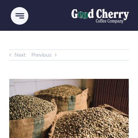
Ski
t
conten
Next
Previous
View
Larger
Image