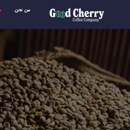
Ski
من نحن
م
t
conten