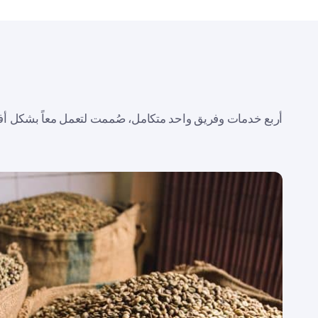
أربع خدمات وفريق واحد متكامل، صُممت لتعمل معاً بشكل أف