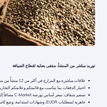
توريد مباشر من المنشأ، منتقى بعناية لقطاع الضيافة
علاقات مباشرة مع المزارع في أكثر من 12 منشأً من مناشئ القهوة المختصة
اختيار الدفعات بما يتناسب مع قائمتكم وعلامتكم التجاري
تسعير شفاف: سعر أساس بورصة C-Market مضافاً إليه فرق سعر مُعلن
جاهزية لمتطلبات EUDR، وشهادات استدامة، وتتبع كامل للمصدر