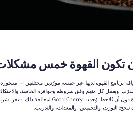
 أن تكون القهوة خمس مشكلات
فة برنامج القهوة لديها عبر خمسة مورّدين مختلفين — مستورد
مدرّب. ويعمل كل منهم وفق شروطه وحوافزه الخاصة. والاحتكاك
الهامش والوقت والجودة دون أن يُلاحظ. وُجدت od Cherry
ة تنجح: التوريد، والتحميص، والمعدات، والتدريب.