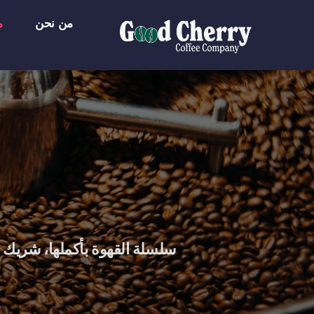
Ski
من نحن
م
t
conten
سلسلة القهوة بأكملها، شريك 