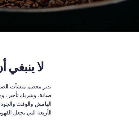
لا ينبغي
تدير معظم منشآت الضيا
صيانة، وشريك تأجير، و
الأربعة التي تجعل القهو