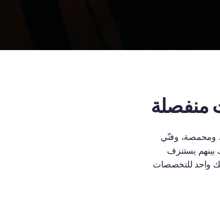
 منفصلة
، ومحمصة، وفنّي
 بينهم يستنزف
Go لمعالجة ذلك؛ فنحن شريك واحد للتخصصات