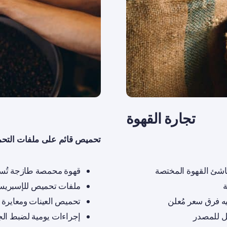
تجارة القهوة
تحميص قائم على ملفات التحميص
قهوة محمصة طازجة تُسلَّم خل
ة
ملفات تحميص للإسبريسو
تحميص العينات ومعايرة
إجراءات يومية لضبط الج