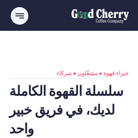
Ski
t
conten
خبراء قهوة • مشغّلون • شركاء
سلسلة القهوة الكاملة
لديك، في فريق خبير
واحد