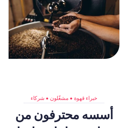
خبراء قهوة • مشغّلون • شركاء
أسسه محترفون من