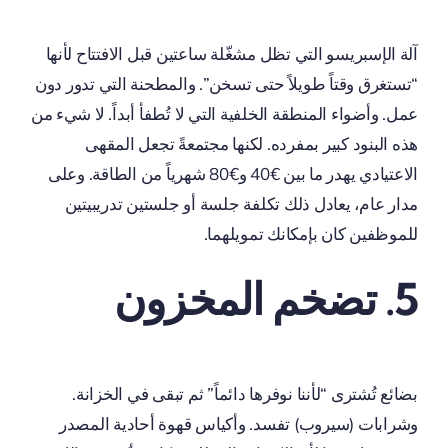
آلة الإسبريسو التي تظل مشغّلة ساعتين قبل الافتتاح لأنها
“تستغرق وقتاً طويلاً حتى تسخن”. والمطحنة التي تدور دون
عمل. وأضواء المنطقة الخلفية التي لا تُطفأ أبداً. لا شيء من
هذه البنود كبير بمفرده. لكنها مجتمعةً تجعل المقهى
الاعتيادي يهدر ما بين €40 و€80 شهرياً من الطاقة. وعلى
مدار عام، يعادل ذلك تكلفة جلسة أو جلستين تدريبيتين
للموظفين كان بإمكانك تمويلهما.
5. تضخم المخزون
بضائع تُشترى “لأننا نوفرها دائماً” ثم تبقى في الخزانة.
وشرابات (سيروب) تفسد. وأكياس قهوة أحادية المصدر