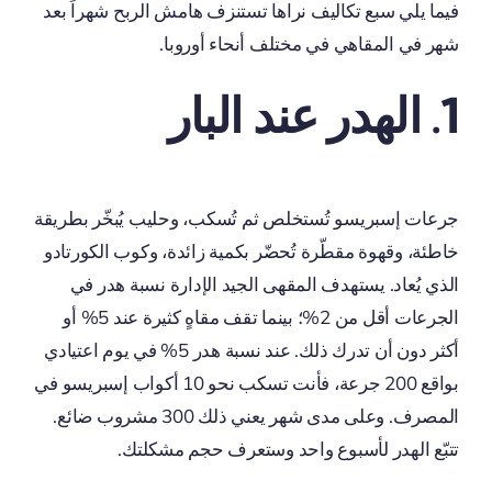
فيما يلي سبع تكاليف نراها تستنزف هامش الربح شهراً بعد
شهر في المقاهي في مختلف أنحاء أوروبا.
1. الهدر عند البار
جرعات إسبريسو تُستخلص ثم تُسكب، وحليب يُبخّر بطريقة
خاطئة، وقهوة مقطّرة تُحضّر بكمية زائدة، وكوب الكورتادو
الذي يُعاد. يستهدف المقهى الجيد الإدارة نسبة هدر في
الجرعات أقل من 2%؛ بينما تقف مقاهٍ كثيرة عند 5% أو
أكثر دون أن تدرك ذلك. عند نسبة هدر 5% في يوم اعتيادي
بواقع 200 جرعة، فأنت تسكب نحو 10 أكواب إسبريسو في
المصرف. وعلى مدى شهر يعني ذلك 300 مشروب ضائع.
تتبّع الهدر لأسبوع واحد وستعرف حجم مشكلتك.