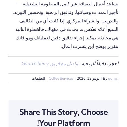
نساعد أعمال الضيافة عبر كامل المنظومة التشغيلية —
تأجير المعدات وصيانتها، وتدقيق الربحية، وتحسين التوريد،
والتدريب، والشراء المركزي. إذا كانت أي من التكاليف
السبع أعلاه تعكس ما يحدث في مقهاك، فالخطوة التالية
هي محادثة. يمكننا إجراء تدقيق دقيق لعملياتك وموافاتك
بتقرير يوضح أين يتسرب المال.
احجز تدقيقاً للربحية.
تواصل مع فريق Good Cherry
.
على
admin
By
|
يونيو 12, 2026
|
Coffee Services
|
التعليقات
التكاليف
الخفية
السبع
التي
Share This Story, Choose
تستنزف
أرباح
Your Platform!
مقهاك