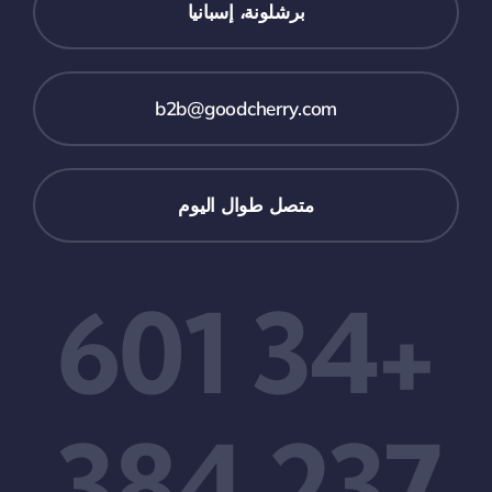
برشلونة، إسبانيا
b2b@goodcherry.com
متصل طوال اليوم
+34 601
237 384