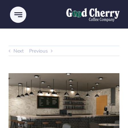
Ski
t
conten
Next
Previous
View
Larger
Image