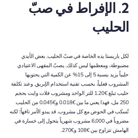
2. الإفراط في صبّ
الحليب
لكل باريستا يده الخاصة في صبّ الحليب. بعض الأيدي
مضبوطة، ومعظمها ليس كذلك. يصبّ المقهى الاعتيادي
حليباً يزيد بنسبة 5 إلى 15% عن الكمية التي يحتويها
المشروب فعلياً، بحسب تقنية استخدام الإبريق. وعند تكلفة
حليب تبلغ €1.20 للتر الواحد ومشروب فلات وايت بحجم
250 مل، فهذا يعني ما بين €0.018 و€0.045 من الحليب
تُسكب في الحوض مع كل مشروب. قد يبدو الأمر تافهاً؛ لكنه
مضروباً في 6,000 مشروب شهرياً يتحول إلى خسارة في
الهامش تتراوح بين €108 و€270.