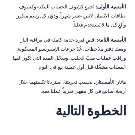
الأمسية الأولى:
اجمع كشوف الحساب البنكية وكشوف
بطاقات الائتمان لاثني عشر شهراً. ودوّن كل رسم متكرر.
وألغِ كل ما لا يُستخدم فعلياً.
الأمسية الثانية:
اقضِ فترة خدمة كاملة في مراقبة البار
ومعك دفتر ملاحظات. عُدّ جرعات الإسبريسو المسكوبة.
وراقب عمليات صبّ الحليب. وسجّل المدة التي تكون فيها
المعدات مشغّلة قبل أول عملية بيع في اليوم.
هاتان الأمسيتان، بحسب تجربتنا، استردتا تكلفتهما خلال
أربعة أسابيع في كل مقهى تقريباً عملنا معه.
الخطوة التالية